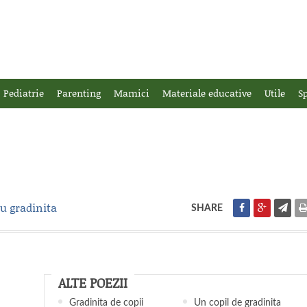
Pediatrie
Parenting
Mamici
Materiale educative
Utile
Sp
ru gradinita
SHARE
ALTE POEZII
Gradinita de copii
Un copil de gradinita