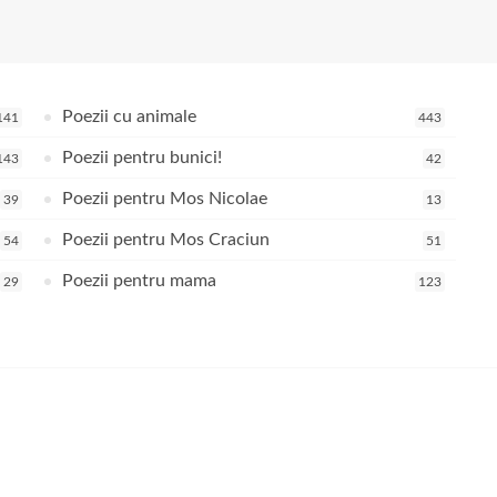
Poezii cu animale
141
443
Poezii pentru bunici!
143
42
Poezii pentru Mos Nicolae
39
13
Poezii pentru Mos Craciun
54
51
Poezii pentru mama
29
123