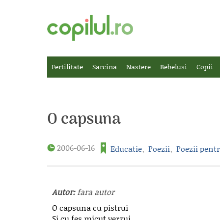
Fertilitate
Sarcina
Nastere
Bebelusi
Copii
O capsuna
2006-06-16
Educatie
,
Poezii
,
Poezii pent
Autor:
fara autor
O capsuna cu pistrui
Si cu fes micut verzui