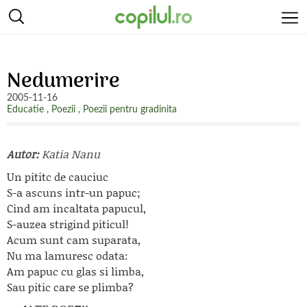
Nedumerire
2005-11-16
Educatie
,
Poezii
,
Poezii pentru gradinita
Autor:
Katia Nanu
Un pititc de cauciuc
S-a ascuns intr-un papuc;
Cind am incaltata papucul,
S-auzea strigind piticul!
Acum sunt cam suparata,
Nu ma lamuresc odata:
Am papuc cu glas si limba,
Sau pitic care se plimba?