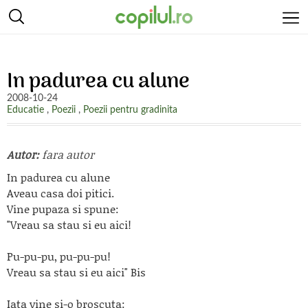
In padurea cu alune
2008-10-24
Educatie
,
Poezii
,
Poezii pentru gradinita
Autor:
fara autor
In padurea cu alune
Aveau casa doi pitici.
Vine pupaza si spune:
"Vreau sa stau si eu aici!
Pu-pu-pu, pu-pu-pu!
Vreau sa stau si eu aici" Bis
Iata vine si-o broscuta: