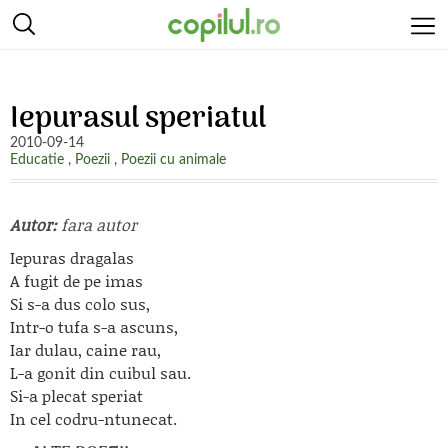
Iepurasul speriatul
2010-09-14
Educatie
,
Poezii
,
Poezii cu animale
Autor:
fara autor
Iepuras dragalas
A fugit de pe imas
Si s-a dus colo sus,
Intr-o tufa s-a ascuns,
Iar dulau, caine rau,
L-a gonit din cuibul sau.
Si-a plecat speriat
In cel codru-ntunecat.