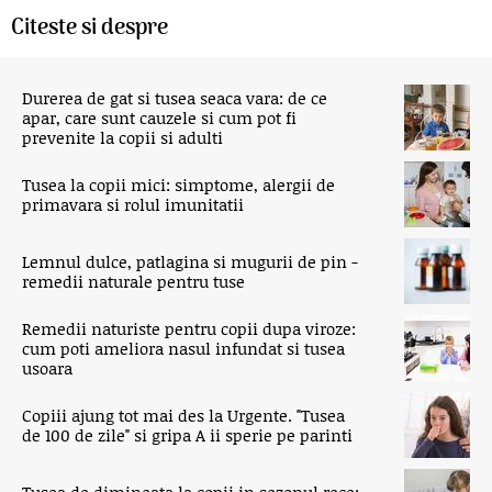
Citeste si despre
Durerea de gat si tusea seaca vara: de ce
apar, care sunt cauzele si cum pot fi
prevenite la copii si adulti
Tusea la copii mici: simptome, alergii de
primavara si rolul imunitatii
Lemnul dulce, patlagina si mugurii de pin -
remedii naturale pentru tuse
Remedii naturiste pentru copii dupa viroze:
cum poti ameliora nasul infundat si tusea
usoara
Copiii ajung tot mai des la Urgente. "Tusea
de 100 de zile" si gripa A ii sperie pe parinti
Tusea de dimineata la copii in sezonul rece: