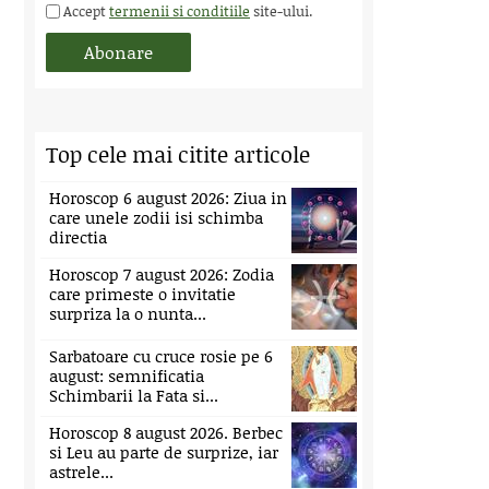
Accept
termenii si conditiile
site-ului.
Top cele mai citite articole
Horoscop 6 august 2026: Ziua in
care unele zodii isi schimba
directia
Horoscop 7 august 2026: Zodia
care primeste o invitatie
surpriza la o nunta...
Sarbatoare cu cruce rosie pe 6
august: semnificatia
Schimbarii la Fata si...
Horoscop 8 august 2026. Berbec
si Leu au parte de surprize, iar
astrele...