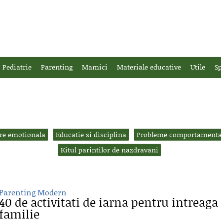
Pediatrie
Parenting
Mamici
Materiale educative
Utile
Sp
re emotionala
Educatie si disciplina
Probleme comportamenta
Kitul parintilor de nazdravani
Parenting Modern
40 de activitati de iarna pentru intreaga
familie