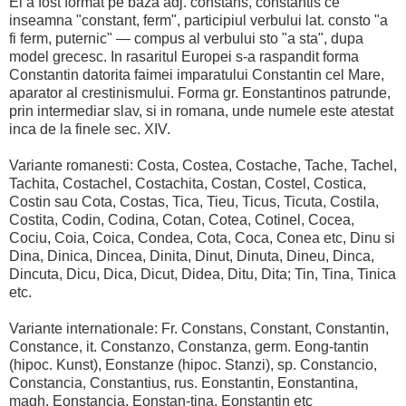
El a fost format pe baza adj. constans, constantis ce
inseamna "constant, ferm", participiul verbului lat. consto "a
fi ferm, puternic" — compus al verbului sto "a sta", dupa
model grecesc. In rasaritul Europei s-a raspandit forma
Constantin datorita faimei imparatului Constantin cel Mare,
aparator al crestinismului. Forma gr. Eonstantinos patrunde,
prin intermediar slav, si in romana, unde numele este atestat
inca de la finele sec. XIV.
Variante romanesti: Costa, Costea, Costache, Tache, Tachel,
Tachita, Costachel, Costachita, Costan, Costel, Costica,
Costin sau Cota, Costas, Tica, Tieu, Ticus, Ticuta, Costila,
Costita, Codin, Codina, Cotan, Cotea, Cotinel, Cocea,
Cociu, Coia, Coica, Condea, Cota, Coca, Conea etc, Dinu si
Dina, Dinica, Dincea, Dinita, Dinut, Dinuta, Dineu, Dinca,
Dincuta, Dicu, Dica, Dicut, Didea, Ditu, Dita; Tin, Tina, Tinica
etc.
Variante internationale: Fr. Constans, Constant, Constantin,
Constance, it. Constanzo, Constanza, germ. Eong-tantin
(hipoc. Kunst), Eonstanze (hipoc. Stanzi), sp. Constancio,
Constancia, Constantius, rus. Eonstantin, Eonstantina,
magh. Eonstancia, Eonstan-tina, Eonstantin etc