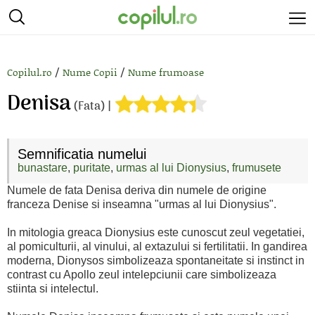
/
/
Copilul.ro
Nume Copii
Nume frumoase
Denisa
(Fata) |
Semnificatia numelui
bunastare
,
puritate
,
urmas al lui Dionysius
,
frumusete
Numele de fata Denisa deriva din numele de origine
franceza Denise si inseamna "urmas al lui Dionysius".
In mitologia greaca Dionysius este cunoscut zeul vegetatiei,
al pomiculturii, al vinului, al extazului si fertilitatii. In gandirea
moderna, Dionysos simbolizeaza spontaneitate si instinct in
contrast cu Apollo zeul intelepciunii care simbolizeaza
stiinta si intelectul.