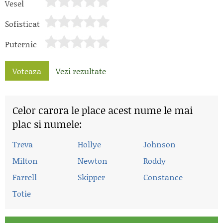
Vesel
Sofisticat
Puternic
Voteaza
Vezi rezultate
Celor carora le place acest nume le mai
plac si numele:
Treva
Hollye
Johnson
Milton
Newton
Roddy
Farrell
Skipper
Constance
Totie