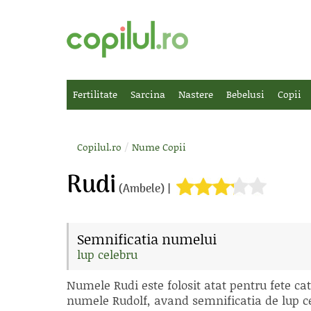
Fertilitate
Sarcina
Nastere
Bebelusi
Copii
/
Copilul.ro
Nume Copii
Rudi
(Ambele) |
Semnificatia numelui
lup celebru
Numele Rudi este folosit atat pentru fete cat
numele Rudolf, avand semnificatia de lup c