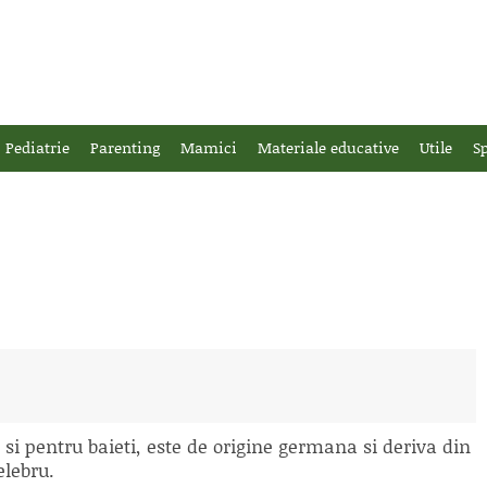
Pediatrie
Parenting
Mamici
Materiale educative
Utile
Sp
 si pentru baieti, este de origine germana si deriva din
elebru.