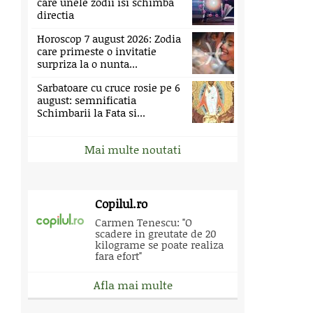
care unele zodii isi schimba
directia
Horoscop 7 august 2026: Zodia
care primeste o invitatie
surpriza la o nunta...
Sarbatoare cu cruce rosie pe 6
august: semnificatia
Schimbarii la Fata si...
Mai multe noutati
Copilul.ro
Carmen Tenescu: "O
scadere in greutate de 20
kilograme se poate realiza
fara efort"
Afla mai multe