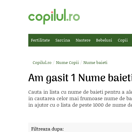
Fertilitate
Sarcina
Nastere
Bebelusi
Copii
/
/
Copilul.ro
Nume Copii
Nume baieti
Am gasit 1 Nume baiet
Cauta in lista cu
nume de baieti
pentru a ale
in cautarea celor mai frumoase nume de bai
in ajutor cu o lista de peste 1000 de nume de
Filtreaza dupa: