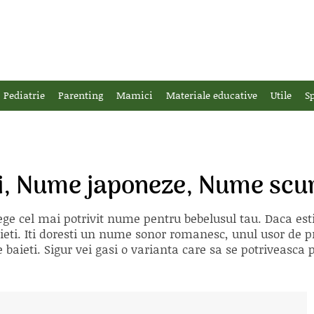
Pediatrie
Parenting
Mamici
Materiale educative
Utile
Sp
i, Nume japoneze, Nume scu
ge cel mai potrivit nume pentru bebelusul tau. Daca esti i
eti. Iti doresti un nume sonor romanesc, unul usor de p
 baieti. Sigur vei gasi o varianta care sa se potriveasca p