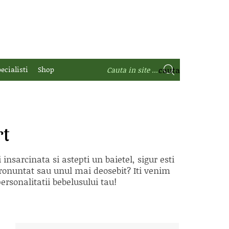
ecialisti
Shop
rt
nsarcinata si astepti un baietel, sigur esti
ronuntat sau unul mai deosebit? Iti venim
ersonalitatii bebelusului tau!