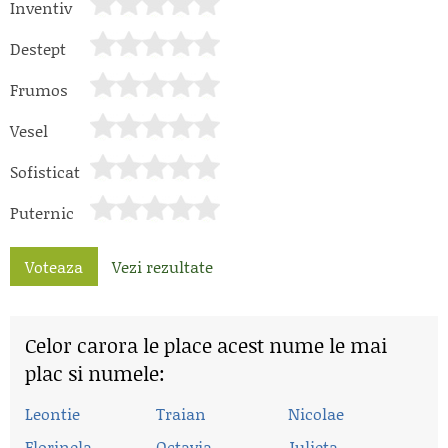
Inventiv
Destept
Frumos
Vesel
Sofisticat
Puternic
Voteaza
Vezi rezultate
Celor carora le place acest nume le mai
plac si numele:
Leontie
Traian
Nicolae
Florinela
Octavia
Julieta