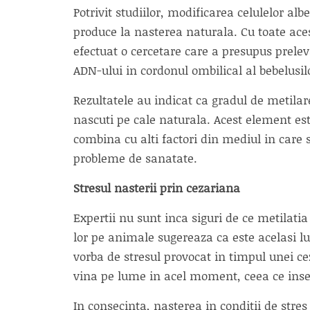
Potrivit studiilor, modificarea celulelor al
produce la nasterea naturala. Cu toate aces
efectuat o cercetare care a presupus prele
ADN-ului in cordonul ombilical al bebelusilo
Rezultatele au indicat ca gradul de metilar
nascuti pe cale naturala. Acest element est
combina cu alti factori din mediul in care 
probleme de sanatate.
Stresul nasterii prin cezariana
Expertii nu sunt inca siguri de ce metilati
lor pe animale sugereaza ca este acelasi lu
vorba de stresul provocat in timpul unei ce
vina pe lume in acel moment, ceea ce inse
In consecinta, nasterea in conditii de stres