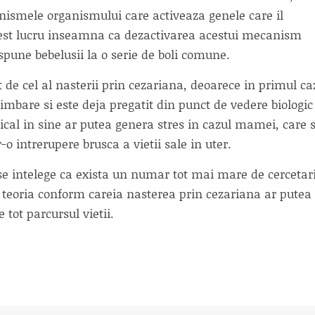
anismele organismului care activeaza genele care il
Acest lucru inseamna ca dezactivarea acestui mecanism
spune bebelusii la o serie de boli comune.
it de cel al nasterii prin cezariana, deoarece in primul ca
himbare si este deja pregatit din punct de vedere biologic
gical in sine ar putea genera stres in cazul mamei, care 
-o intrerupere brusca a vietii sale in uter.
 se intelege ca exista un numar tot mai mare de cercetar
 teoria conform careia nasterea prin cezariana ar putea 
tot parcursul vietii.