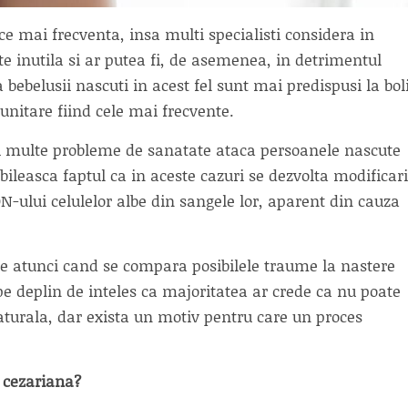
e mai frecventa, insa multi specialisti considera in
te inutila si ar putea fi, de asemenea, in detrimentul
 bebelusii nascuti in acest fel sunt mai predispusi la bol
munitare fiind cele mai frecvente.
i multe probleme de sanatate ataca persoanele nascute
abileasca faptul ca in aceste cazuri se dezvolta modificari
N-ului celulelor albe din sangele lor, aparent din cauza
rse atunci cand se compara posibilele traume la nastere
pe deplin de inteles ca majoritatea ar crede ca nu poate
aturala, dar exista un motiv pentru care un proces
 cezariana?