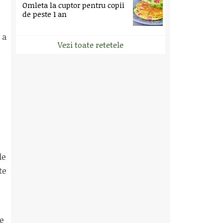
Omleta la cuptor pentru copii
de peste 1 an
 a
Vezi toate retetele
le
te
re