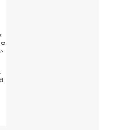
z
 sa
se
i
fi