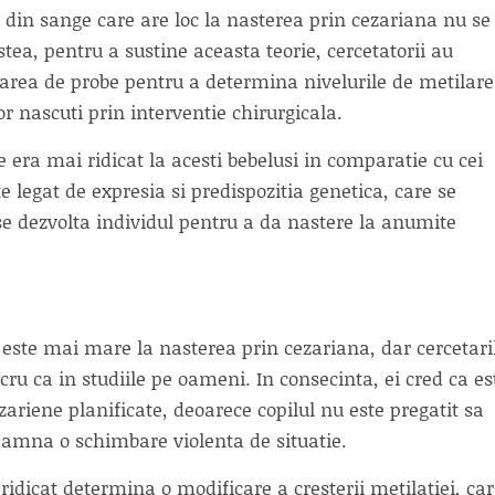
be din sange care are loc la nasterea prin cezariana nu se
tea, pentru a sustine aceasta teorie, cercetatorii au
varea de probe pentru a determina nivelurile de metilare
r nascuti prin interventie chirurgicala.
e era mai ridicat la acesti bebelusi in comparatie cu cei
e legat de expresia si predispozitia genetica, care se
se dezvolta individul pentru a da nastere la anumite
a este mai mare la nasterea prin cezariana, dar cercetari
cru ca in studiile pe oameni. In consecinta, ei cred ca es
zariene planificate, deoarece copilul nu este pregatit sa
amna o schimbare violenta de situatie.
 ridicat determina o modificare a cresterii metilatiei, ca