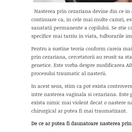
Nasterea prin cezariana devine din ce in c
continuare ca, in cele mai multe cazuri, es
sanatatii permanente a copilului. Se stie ca
specifice mai tarziu in viata, tulburarile i
Pentru a sustine teoria conform careia ma
prin cezariana, cercetatorii au reusit sa st
genetice. Este vorba despre modificarea AD
procesului traumatic al nasterii.
In acest sens, stim ca pot exista controve
intre nasterea vaginala si cezariana. Este 
exista nimic mai violent decat o nastere n
chirurgical ar putea fi mai traumatizant.
De ce ar putea fi daunatoare nasterea prin