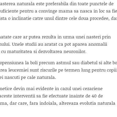
nasterea naturala este preferabila din toate punctele de
suficiente pentru a convinge mama sa nasca in loc sa fi
ista o inclinatie catre unul dintre cele doua procedee, da
natate care ar putea rezulta in urma unei nasteri prin
nului. Unele studii au aratat ca pot aparea anomalii
e cu maturitatea si dezvoltarea neuronilor.
ropensiunea la boli precum astmul sau diabetul si alte bo
area leucemiei sunt riscurile pe termen lung pentru copii
ei nascuti pe cale naturala.
genetice devin mai evidente in cazul unei cezariene
aceste interventii sa fie efectuate inainte de 40 de
ma, dar care, fara indoiala, altereaza evolutia naturala