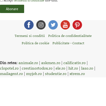
Accept
termenii si conditiile
site-ului.
Termeni si conditii
Politica de confidentialitate
Politica de cookie
Publicitate - Contact
Din retea:
animale.ro
|
askmen.ro
|
calificativ.ro
|
clopotel.ro
|
crestinortodox.ro
|
ele.ro
|
hit.ro
|
laso.ro
|
mailagent.ro
|
myjob.ro
|
studentie.ro
|
xtrem.ro