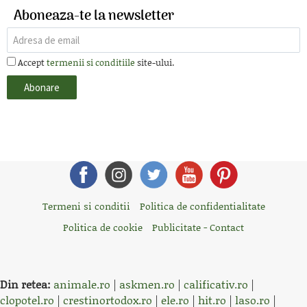
Aboneaza-te la newsletter
Accept
termenii si conditiile
site-ului.
Termeni si conditii
Politica de confidentialitate
Politica de cookie
Publicitate - Contact
Din retea:
animale.ro
|
askmen.ro
|
calificativ.ro
|
clopotel.ro
|
crestinortodox.ro
|
ele.ro
|
hit.ro
|
laso.ro
|