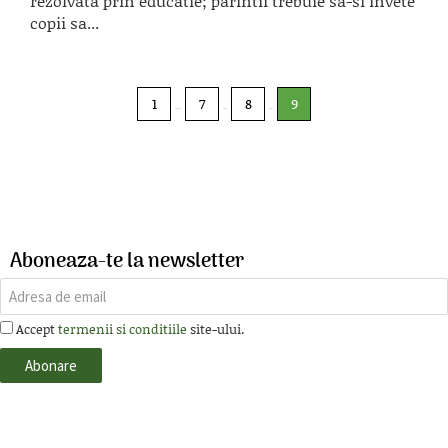
rezolvata prin educatie; parintii trebuie sa-si invete
copii sa...
1
7
8
9
Aboneaza-te la newsletter
Accept
termenii si conditiile
site-ului.