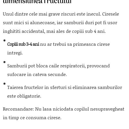
dimensiunea fructului
Unul dintre cele mai grave riscuri este inecul. Ciresele
sunt mici si alunecoase, iar samburii duri pot fi usor
inghititi accidental, mai ales de copiii sub 4 ani.
Copiii sub 3-4 ani
nu ar trebui sa primeasca cirese
intregi.
Samburii pot bloca caile respiratorii, provocand
sufocare in cateva secunde.
Taierea fructelor in sferturi si eliminarea samburilor
este obligatorie.
Recomandare:
Nu lasa niciodata copilul nesupravegheat
in timp ce consuma cirese.