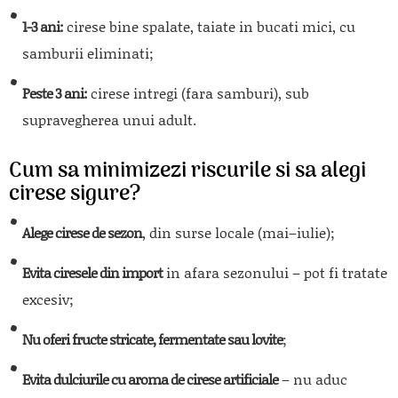
1-3 ani:
cirese bine spalate, taiate in bucati mici, cu
samburii eliminati;
Peste 3 ani:
cirese intregi (fara samburi), sub
supravegherea unui adult.
Cum sa minimizezi riscurile si sa alegi
cirese sigure?
Alege cirese de sezon
, din surse locale (mai–iulie);
Evita ciresele din import
in afara sezonului – pot fi tratate
excesiv;
Nu oferi fructe stricate, fermentate sau lovite
;
Evita dulciurile cu aroma de cirese artificiale
– nu aduc