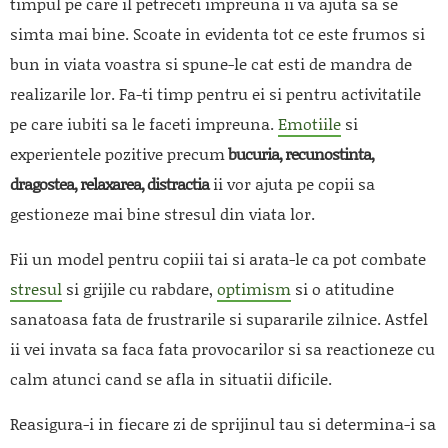
timpul pe care il petreceti impreuna ii va ajuta sa se
simta mai bine. Scoate in evidenta tot ce este frumos si
bun in viata voastra si spune-le cat esti de mandra de
realizarile lor. Fa-ti timp pentru ei si pentru activitatile
pe care iubiti sa le faceti impreuna.
Emotiile
si
experientele pozitive precum
bucuria, recunostinta,
dragostea, relaxarea, distractia
ii vor ajuta pe copii sa
gestioneze mai bine stresul din viata lor.
Fii un model pentru copiii tai si arata-le ca pot combate
stresul
si grijile cu rabdare,
optimism
si o atitudine
sanatoasa fata de frustrarile si supararile zilnice. Astfel
ii vei invata sa faca fata provocarilor si sa reactioneze cu
calm atunci cand se afla in situatii dificile.
Reasigura-i in fiecare zi de sprijinul tau si determina-i sa