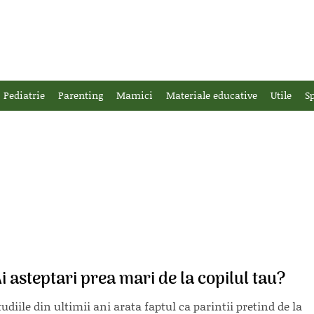
Pediatrie
Parenting
Mamici
Materiale educative
Utile
Sp
i asteptari prea mari de la copilul tau?
tudiile din ultimii ani arata faptul ca parintii pretind de la