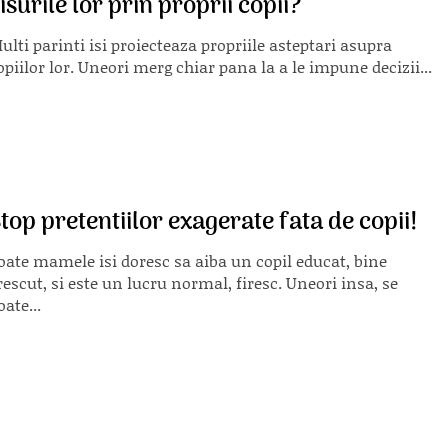
isurile lor prin proprii copii?
ulti parinti isi proiecteaza propriile asteptari asupra
opiilor lor. Uneori merg chiar pana la a le impune decizii...
top pretentiilor exagerate fata de copii!
oate mamele isi doresc sa aiba un copil educat, bine
rescut, si este un lucru normal, firesc. Uneori insa, se
oate...