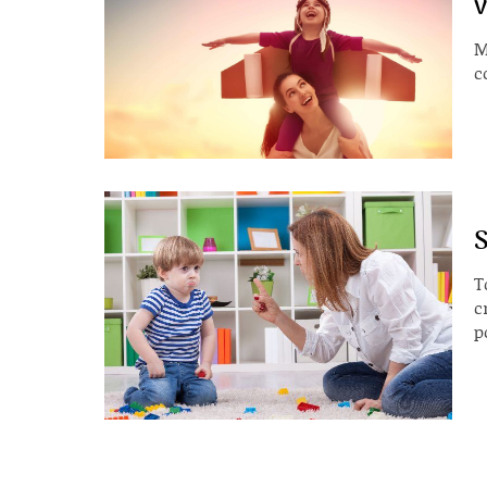
v
M
c
S
T
c
p