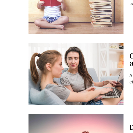
c
C
a
A
c
D