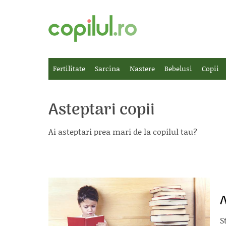
Fertilitate
Sarcina
Nastere
Bebelusi
Copii
Asteptari copii
Ai asteptari prea mari de la copilul tau?
A
S