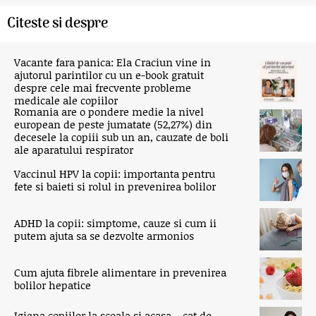
Citeste si despre
Vacante fara panica: Ela Craciun vine in
ajutorul parintilor cu un e-book gratuit
despre cele mai frecvente probleme
medicale ale copiilor
Romania are o pondere medie la nivel
european de peste jumatate (52,27%) din
decesele la copiii sub un an, cauzate de boli
ale aparatului respirator
Vaccinul HPV la copii: importanta pentru
fete si baieti si rolul in prevenirea bolilor
ADHD la copii: simptome, cauze si cum ii
putem ajuta sa se dezvolte armonios
Cum ajuta fibrele alimentare in prevenirea
bolilor hepatice
Igiena copiilor la scoala si acasa – cat de