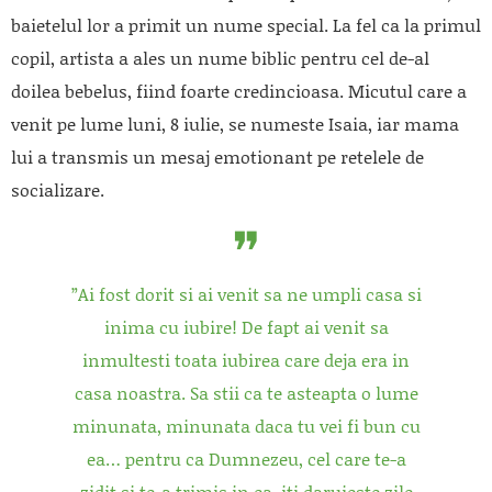
baietelul lor a primit un nume special. La fel ca la primul
copil, artista a ales un nume biblic pentru cel de-al
doilea bebelus, fiind foarte credincioasa. Micutul care a
venit pe lume luni, 8 iulie, se numeste Isaia, iar mama
lui a transmis un mesaj emotionant pe retelele de
socializare.
”Ai fost dorit si ai venit sa ne umpli casa si
inima cu iubire! De fapt ai venit sa
inmultesti toata iubirea care deja era in
casa noastra. Sa stii ca te asteapta o lume
minunata, minunata daca tu vei fi bun cu
ea… pentru ca Dumnezeu, cel care te-a
zidit si te-a trimis in ea, iti daruieste zile