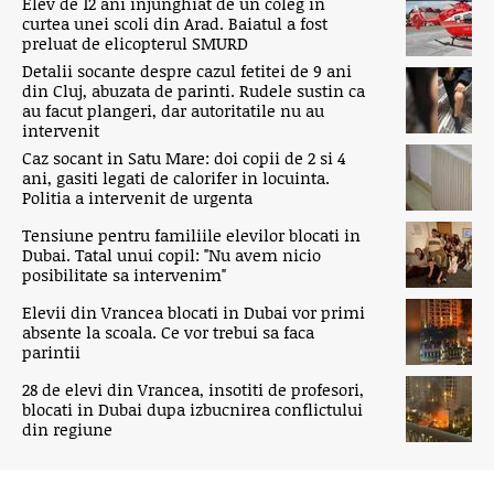
Elev de 12 ani injunghiat de un coleg in
curtea unei scoli din Arad. Baiatul a fost
preluat de elicopterul SMURD
Detalii socante despre cazul fetitei de 9 ani
din Cluj, abuzata de parinti. Rudele sustin ca
au facut plangeri, dar autoritatile nu au
intervenit
Caz socant in Satu Mare: doi copii de 2 si 4
ani, gasiti legati de calorifer in locuinta.
Politia a intervenit de urgenta
Tensiune pentru familiile elevilor blocati in
Dubai. Tatal unui copil: "Nu avem nicio
posibilitate sa intervenim"
Elevii din Vrancea blocati in Dubai vor primi
absente la scoala. Ce vor trebui sa faca
parintii
28 de elevi din Vrancea, insotiti de profesori,
blocati in Dubai dupa izbucnirea conflictului
din regiune