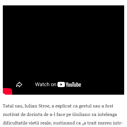
Tatal sau, Iulian Stroe, a explicat ca gestul sau a fost
motivat de dorinta de a-l face pe Giuliano sa inteleaga
dificultatile vietii reale, sustinand ca „a trait mereu intr-