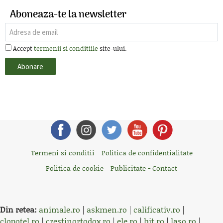
Aboneaza-te la newsletter
Accept
termenii si conditiile
site-ului.
Termeni si conditii
Politica de confidentialitate
Politica de cookie
Publicitate - Contact
Din retea:
animale.ro
|
askmen.ro
|
calificativ.ro
|
clopotel.ro
|
crestinortodox.ro
|
ele.ro
|
hit.ro
|
laso.ro
|