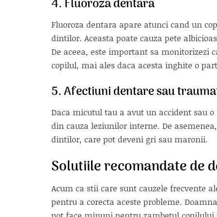
4. Fluoroza dentara
Fluoroza dentara apare atunci cand un cop
dintilor. Aceasta poate cauza pete albicioa
De aceea, este important sa monitorizezi ca
copilul, mai ales daca acesta inghite o par
5. Afectiuni dentare sau trauma
Daca micutul tau a avut un accident sau o l
din cauza leziunilor interne. De asemenea, 
dintilor, care pot deveni gri sau maronii.
Solutiile recomandate de 
Acum ca stii care sunt cauzele frecvente ale 
pentru a corecta aceste probleme. Doamna
pot face minuni pentru zambetul copilului 