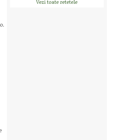
Vezi toate retetele
o.
e