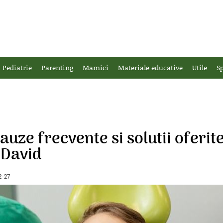
Pediatrie
Parenting
Mamici
Materiale educative
Utile
Sp
 cauze frecvente si solutii oferit
 David
2-27