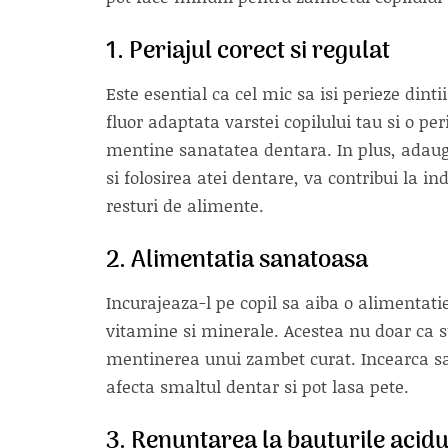
1. Periajul corect si regulat
Este esential ca cel mic sa isi perieze dinti
fluor adaptata varstei copilului tau si o pe
mentine sanatatea dentara. In plus, adaug
si folosirea atei dentare, va contribui la i
resturi de alimente.
2. Alimentatia sanatoasa
Incurajeaza-l pe copil sa aiba o alimentatie
vitamine si minerale. Acestea nu doar ca s
mentinerea unui zambet curat. Incearca sa 
afecta smaltul dentar si pot lasa pete.
3. Renuntarea la bauturile acidu