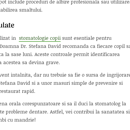
pot include proceduri de albire profesionala sau utilizar
abilirea smaltului.
ulate
alizat in
stomatologie copii
sunt esentiale pentru
 Doamna Dr. Stefana David recomanda ca fiecare copil s
ta la sase luni. Aceste controale permit identificarea
a acestea sa devina grave.
vent intalnita, dar nu trebuie sa fie o sursa de ingrijorar
Stefana David si a unor masuri simple de prevenire si
restaurat rapid.
iena orala corespunzatoare si sa il duci la stomatolog la
te probleme dentare. Astfel, vei contribui la sanatatea si
mbi cu mandrie!