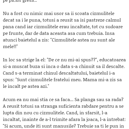
Nu a fost cu nimic mai usor sa ii scoata cizmulitele
decat sa i le puna, totusi a reusit sa isi pastreze calmul
pana cand iar cizmulitele erau incaltate, tot cu sudoare
pe frunte, dar de data aceasta asa cum trebuia. Insa
atunci baietelul a zis: "Cizmulitele astea nu sunt ale
mele!!"
In loc sa strige la el: "De ce nu mi-ai spus??", educatoarea
si-a muscat buza si inca o data s-a chinuit sa il descalte.
Cand s-a terminat chinul descaltatului, baietelul i-a
spus: "Sunt cizmulitele fratelui meu. Mama mi-a zis sa
le incalt pe astea azi."
Acum ea nu mai stia ce sa faca... Sa planga sau sa rada?
A reusit totusi sa stranga suficienta rabdare pentru a se
lupta din nou cu cizmulitele. Cand, in sfarsit, l-a
incaltat, inainte de a-l trimite afara la joaca, l-a intrebat:
"Si acum, unde iti sunt manusile? Trebuie sa ti le pun in