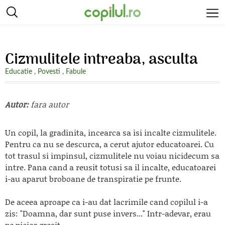
Cizmulitele intreaba, asculta
Educatie
,
Povesti
,
Fabule
Autor:
fara autor
Un copil, la gradinita, incearca sa isi incalte cizmulitele.
Pentru ca nu se descurca, a cerut ajutor educatoarei. Cu
tot trasul si impinsul, cizmulitele nu voiau nicidecum sa
intre. Pana cand a reusit totusi sa il incalte, educatoarei
i-au aparut broboane de transpiratie pe frunte.
De aceea aproape ca i-au dat lacrimile cand copilul i-a
zis: "Doamna, dar sunt puse invers..." Intr-adevar, erau
pe picior gresit..