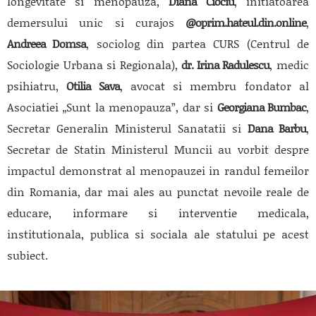
longevitate si menopauza,
Diana Ciociu
, initiatoarea
demersului unic si curajos
@oprim.hateul.din.online
,
Andreea Domsa
, sociolog din partea CURS (Centrul de
Sociologie Urbana si Regionala),
dr. Irina Radulescu
, medic
psihiatru,
Otilia Sava
, avocat si membru fondator al
Asociatiei „Sunt la menopauza”, dar si
Georgiana Bumbac
,
Secretar Generalin Ministerul Sanatatii si
Dana Barbu
,
Secretar de Statin Ministerul Muncii au vorbit despre
impactul demonstrat al menopauzei in randul femeilor
din Romania, dar mai ales au punctat nevoile reale de
educare, informare si interventie medicala,
institutionala, publica si sociala ale statului pe acest
subiect.