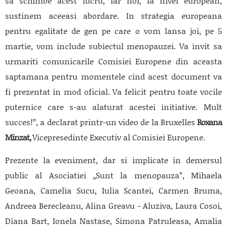
sa schimbe acest lucru, iar noi, la nivel european,
sustinem aceeasi abordare. In strategia europeana
pentru egalitate de gen pe care o vom lansa joi, pe 5
martie, vom include subiectul menopauzei. Va invit sa
urmariti comunicarile Comisiei Europene din aceasta
saptamana pentru momentele cind acest document va
fi prezentat in mod oficial. Va felicit pentru toate vocile
puternice care s-au alaturat acestei initiative. Mult
succes!”, a declarat printr-un video de la Bruxelles
Roxana
Minzat,
Vicepresedinte Executiv al Comisiei Europene.
Prezente la eveniment, dar si implicate in demersul
public al Asociatiei „Sunt la menopauza”, Mihaela
Geoana, Camelia Sucu, Iulia Scantei, Carmen Bruma,
Andreea Berecleanu, Alina Greavu - Aluziva, Laura Cosoi,
Diana Bart, Ionela Nastase, Simona Patruleasa, Amalia