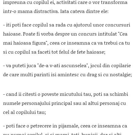
impreuna cu copilul ei, activitati care o vor transforma
intr-o mama distractiva. Iata cateva dintre ele:
- iti poti face copilul sa rada cu ajutorul unor concursuri
haioase. Poate fi vorba despre un concurs intitulat "Cea
mai haioasa figura", ceea ce inseamna ca va trebui ca tu
si cu copilul sa faceti tot felul de fete haioase;
- va puteti juca "de-a v-ati ascunselea", jocul din copilarie
de care multi parinti isi amintesc cu drag si cu nostalgie;
- cand ii citesti o poveste micutului tau, poti sa schimbi
numele personajului principal sau al altui personaj cu
cel al copilului tau;
- poti face o petrecere in pijamale, ceea ce inseamna ca
nu numai copilul, ci si mami, tati, bunicii, dar si alti