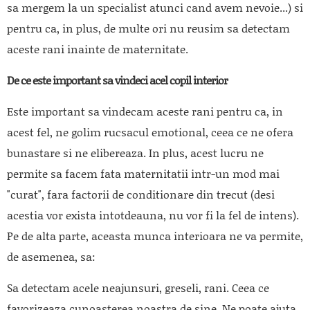
sa mergem la un specialist atunci cand avem nevoie...) si
pentru ca, in plus, de multe ori nu reusim sa detectam
aceste rani inainte de maternitate.
De ce este important sa vindeci acel copil interior
Este important sa vindecam aceste rani pentru ca, in
acest fel, ne golim rucsacul emotional, ceea ce ne ofera
bunastare si ne elibereaza. In plus, acest lucru ne
permite sa facem fata maternitatii intr-un mod mai
"curat", fara factorii de conditionare din trecut (desi
acestia vor exista intotdeauna, nu vor fi la fel de intens).
Pe de alta parte, aceasta munca interioara ne va permite,
de asemenea, sa:
Sa detectam acele neajunsuri, greseli, rani. Ceea ce
favorizeaza cunoasterea noastra de sine. Ne poate ajuta