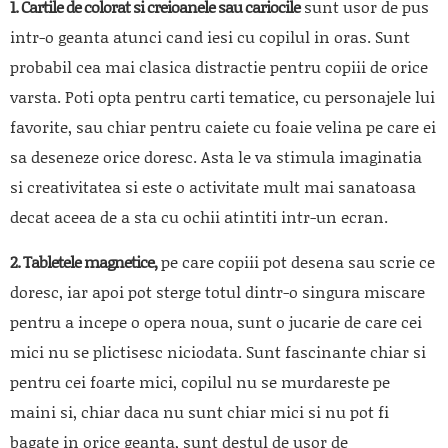
1. Cartile de colorat si creioanele sau cariocile
sunt usor de pus
intr-o geanta atunci cand iesi cu copilul in oras. Sunt
probabil cea mai clasica distractie pentru copiii de orice
varsta. Poti opta pentru carti tematice, cu personajele lui
favorite, sau chiar pentru caiete cu foaie velina pe care ei
sa deseneze orice doresc. Asta le va stimula imaginatia
si creativitatea si este o activitate mult mai sanatoasa
decat aceea de a sta cu ochii atintiti intr-un ecran.
2. Tabletele magnetice,
pe care copiii pot desena sau scrie ce
doresc, iar apoi pot sterge totul dintr-o singura miscare
pentru a incepe o opera noua, sunt o jucarie de care cei
mici nu se plictisesc niciodata. Sunt fascinante chiar si
pentru cei foarte mici, copilul nu se murdareste pe
maini si, chiar daca nu sunt chiar mici si nu pot fi
bagate in orice geanta, sunt destul de usor de