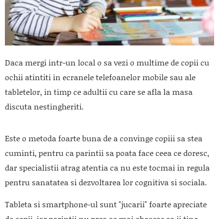
Daca mergi intr-un local o sa vezi o multime de copii cu
ochii atintiti in ecranele telefoanelor mobile sau ale
tabletelor, in timp ce adultii cu care se afla la masa
discuta nestingheriti.
Este o metoda foarte buna de a convinge copiii sa stea
cuminti, pentru ca parintii sa poata face ceea ce doresc,
dar specialistii atrag atentia ca nu este tocmai in regula
pentru sanatatea si dezvoltarea lor cognitiva si sociala.
Tableta si smartphone-ul sunt "jucarii" foarte apreciate
de copii, iar parintii nu prea se mai obosesc sa ii tina