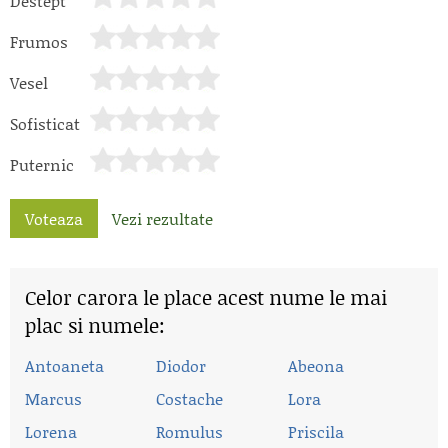
Destept
Frumos
Vesel
Sofisticat
Puternic
Voteaza
Vezi rezultate
Celor carora le place acest nume le mai
plac si numele:
Antoaneta
Diodor
Abeona
Marcus
Costache
Lora
Lorena
Romulus
Priscila