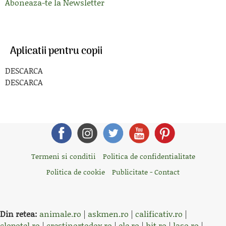
Aboneaza-te la Newsletter
Aplicatii pentru copii
DESCARCA
DESCARCA
Termeni si conditii
Politica de confidentialitate
Politica de cookie
Publicitate - Contact
Din retea:
animale.ro
|
askmen.ro
|
calificativ.ro
|
clopotel.ro
|
crestinortodox.ro
|
ele.ro
|
hit.ro
|
laso.ro
|