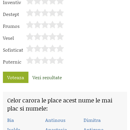
Inventiv
Destept
Frumos
Vesel
Sofisticat
Puternic
Voteaza
Vezi rezultate
Celor carora le place acest nume le mai
plac si numele:
Bia
Antinous
Dimitra
Isolde
Anastasie
Antigone