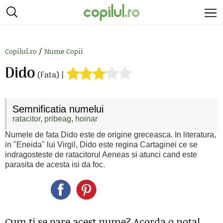
/
Copilul.ro
Nume Copii
Dido
(Fata) |
Semnificatia numelui
ratacitor
,
pribeag
,
hoinar
Numele de fata Dido este de origine greceasca. In literatura,
in "Eneida" lui Virgil, Dido este regina Cartaginei ce se
indragosteste de ratacitorul Aeneas si atunci cand este
parasita de acesta isi da foc.
Cum ti se pare acest nume? Acorda o nota!