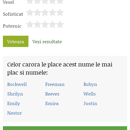
Vesel
Sofisticat
Puternic
Voteaza
Vezi rezultate
Celor carora le place acest nume le mai
plac si numele:
Rockwell
Freeman
Robyn
Shrilyn
Reeves
Wells
Emily
Emira
Justin
Nestor