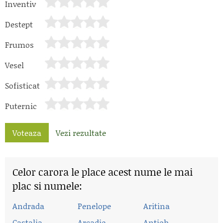
Inventiv
Destept
Frumos
Vesel
Sofisticat
Puternic
Voteaza
Vezi rezultate
Celor carora le place acest nume le mai
plac si numele:
Andrada
Penelope
Aritina
Castalia
Arcadie
Antioh