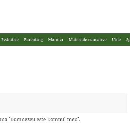
Pediatrie
Parenting
Mamici
Materiale educative
Utile
Sp
seamna "Dumnezeu este Domnul meu".