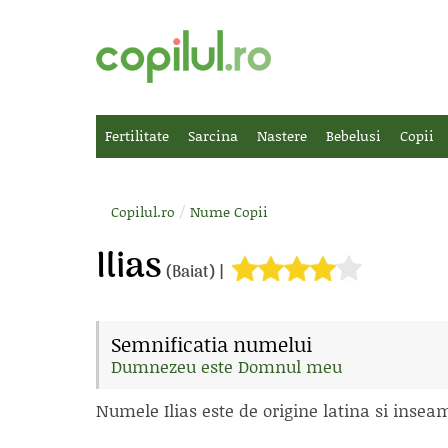
Fertilitate
Sarcina
Nastere
Bebelusi
Copii
/
Copilul.ro
Nume Copii
Ilias
(Baiat) |
Semnificatia numelui
Dumnezeu este Domnul meu
Numele Ilias este de origine latina si in