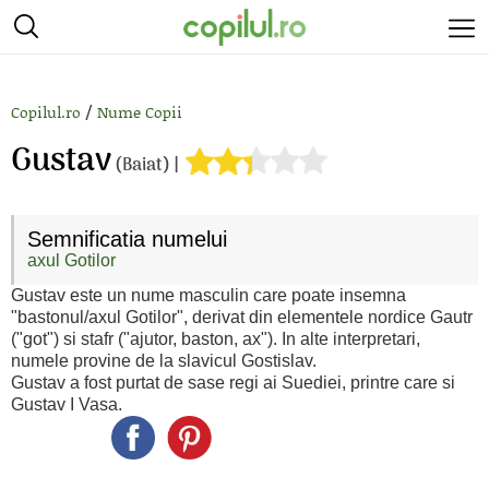
/
Copilul.ro
Nume Copii
Gustav
(Baiat) |
Semnificatia numelui
axul Gotilor
Gustav este un nume masculin care poate insemna
"bastonul/axul Gotilor", derivat din elementele nordice Gautr
("got") si stafr ("ajutor, baston, ax"). In alte interpretari,
numele provine de la slavicul Gostislav.
Gustav a fost purtat de sase regi ai Suediei, printre care si
Gustav I Vasa.