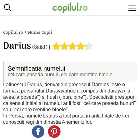
/
Copilul.ro
Nume Copii
Darius
(Baiat) |
Semnificatia numelui
cel care poseda bunuri
,
cel care mentine binele
Latinescul Darius, derivat din grecescul Dareios, este o
forma a persanului Darayavahush, compus din daraya ("a
avea, a poseda") si hush ("bun, bine").
Specialistii presupun
ca sensul initial al numelui ar fi fost "cel care poseda bunuri"
sau "cel care mentine binele".
In Persia, numele Darius a fost purtat in antichitate de trei
cunoscuti regi din dinastia Ahemenizilor.