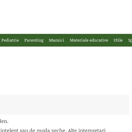
Pediatrie
Parenting
Mamici
Materiale educative
Utile
Sp
den.
intelept sau de moda veche. Alte interpretari