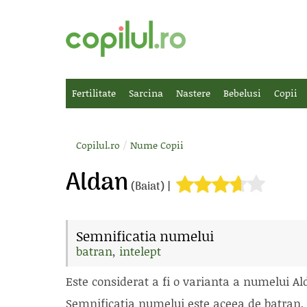
Fertilitate
Sarcina
Nastere
Bebelusi
Copii
/
Copilul.ro
Nume Copii
Aldan
(Baiat) |
Semnificatia numelui
batran
,
intelept
Este considerat a fi o varianta a numelui Al
Semnificatia numelui este aceea de batran, 