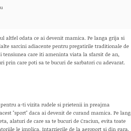
au
ul altfel odata ce ai devenit mamica. Pe langa grija si
lalte sarcini adiacente pentru pregatirile traditionale de
si tensiunea care iti ameninta viata la sfarsit de an,
 prin care poti sa te bucuri de sarbatori cu adevarat.
 pentru a-ti vizita rudele si prietenii in preajma
la acest "sport" daca ai devenit de curand mamica. Pe lan
ta, alaturi de care sa te bucuri de Craciun, evita toate
oriile le implica. Intarzierile de la aeroport si din gara,