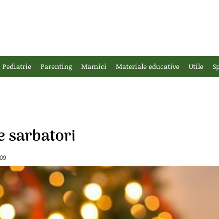
Pediatrie
Parenting
Mamici
Materiale educative
Utile
Sp
e sarbatori
-09