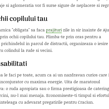
je si aglomeratia vor fi surse sigure de neplacere si regr
hii copilului tau
amica "obligata" sa faca
prajituri
zile in sir inainte de Aj
 prin ochii copilului tau. Plimba-te prin oras pentru a
prichindelul in parcul de distractii, organizeaza o iesire
 colindul la rude si vecini.
sabilitati
 sa le faci pe toate, acum ca ai un nazdravan curios care i
l inconjurator cu maxima energie. Uita de maratonul
uiva: o ruda apropiata sau o firma prestigioasa de catering
rcini, nu-l mai menaja. Economiseste-ti timpul si efortu
 inteleaga cu adevarat pregatirile pentru Craciun.