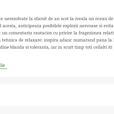
te nerezolvate la sfarsit de an scot la iveala un ocean de
 acesta, anticipeaza posibilele explozii nervoase si evita
ut un comentariu rautacios cu privire la fragezimea relat
la tehnica de relaxare: inspira adanc numarand pana la 
ine blanda si toleranta, iar in scurt timp toti ceilalti iti
lie