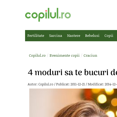
Fertilitate
Sarcina
Nastere
Bebelusi
Copii
/
/
Copilul.ro
Evenimente copii
Craciun
4 moduri sa te bucuri d
Autor:
Copilul.ro
/
Publicat: 2011-12-21
/
Modificat: 2014-12