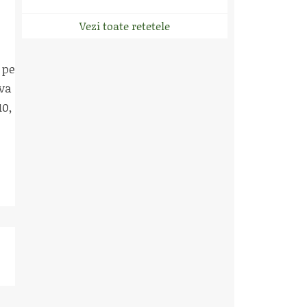
Vezi toate retetele
 pe
iva
10,