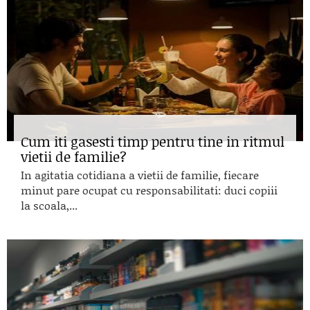
Cum iti gasesti timp pentru tine in ritmul
vietii de familie?
In agitatia cotidiana a vietii de familie, fiecare
minut pare ocupat cu responsabilitati: duci copiii
la scoala,...