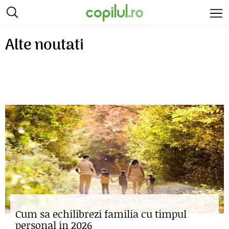
Alte noutati
Cum sa echilibrezi familia cu timpul
personal in 2026