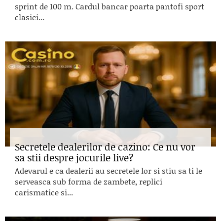
sprint de 100 m. Cardul bancar poarta pantofi sport
clasici...
Secretele dealerilor de cazino: Ce nu vor
sa stii despre jocurile live?
Adevarul e ca dealerii au secretele lor si stiu sa ti le
serveasca sub forma de zambete, replici
carismatice si...