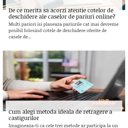
De ce merita sa acorzi atentie cotelor de
deschidere ale caselor de pariuri online?
Multi pariori isi plaseaza pariurile cat mai devreme
posibil folosind cotele de deschidere oferite de
casele de...
Cum alegi metoda ideala de retragere a
castigurilor
Imagineaza-ti ca cele trei metode ar participa la un