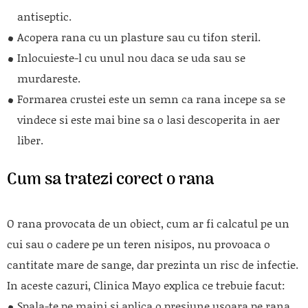
antiseptic.
Acopera rana cu un plasture sau cu tifon steril.
Inlocuieste-l cu unul nou daca se uda sau se
murdareste.
Formarea crustei este un semn ca rana incepe sa se
vindece si este mai bine sa o lasi descoperita in aer
liber.
Cum sa tratezi corect o rana
O rana provocata de un obiect, cum ar fi calcatul pe un
cui sau o cadere pe un teren nisipos, nu provoaca o
cantitate mare de sange, dar prezinta un risc de infectie.
In aceste cazuri, Clinica Mayo explica ce trebuie facut:
Spala-te pe maini si aplica o presiune usoara pe rana