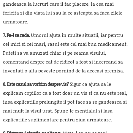
gandeasca la lucruri care ii fac placere, la cea mai
fericita zi din viata lui sau la ce asteapta sa faca zilele
urmatoare.
7. Fa-l sa rada.
Umorul ajuta in multe situatii, iar pentru
cei mici si cei mari, rasul este cel mai bun medicament.
Puteti sa va amuzati chiar si pe seama visului,
comentand despre cat de ridicol a fost si incercand sa
inventati o alta poveste pornind de la aceeasi premisa.
8. Este cazul sa vorbim despre vis?
Sigur ca ajuta sa le
explicam copiilor ca a fost doar un vis si ca nu este real,
insa explicatiile prelungite ii pot face sa se gandeasca si
mai mult la visul urat. Spune-le esentialul si lasa
explicatiile suplimentare pentru ziua urmatoare.
9. Distrage-i atentia cu altceva.
Ajuta-l sa nu se mai