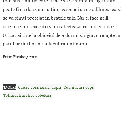
mai sus, solutia care il face sa se simta in siguranta
poate fi sa doarma cu tine. Va reusi sa se odihneasca si
se va simti protejat in bratele tale. Nu-ti face griji,
acestea sunt exceptii si nu afecteaza rutina copiilor.
Oricat ai tine la obiceiul de a dormi singur, o noapte in
patul parintilor nu a facut rau nimanui.
Foto: Pixabay.com
Cauze cosmaruri copii
Cosmaruri copii
TAGURI
Tehnici linistire bebelusi