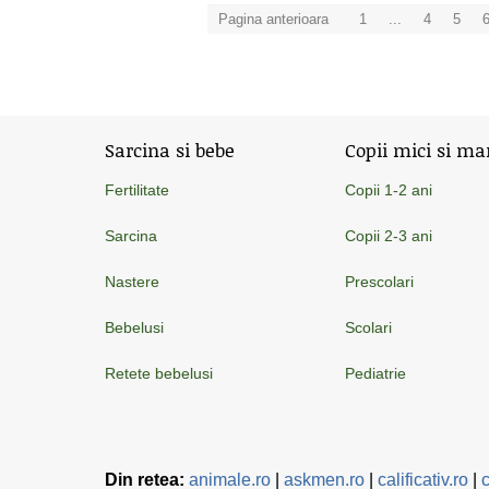
Pagina anterioara
1
...
4
5
Sarcina si bebe
Copii mici si ma
Fertilitate
Copii 1-2 ani
Sarcina
Copii 2-3 ani
Nastere
Prescolari
Bebelusi
Scolari
Retete bebelusi
Pediatrie
Din retea:
animale.ro
|
askmen.ro
|
calificativ.ro
|
c