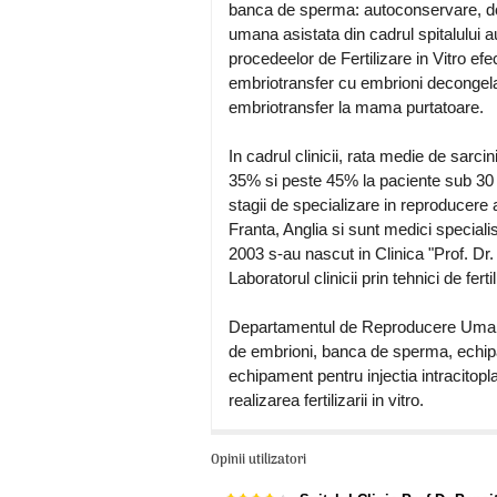
banca de sperma: autoconservare, do
umana asistata din cadrul spitalului 
procedeelor de Fertilizare in Vitro efe
embriotransfer cu embrioni decongela
embriotransfer la mama purtatoare.
In cadrul clinicii, rata medie de sarci
35% si peste 45% la paciente sub 30 d
stagii de specializare in reproducere a
Franta, Anglia si sunt medici specialist
2003 s-au nascut in Clinica "Prof. Dr.
Laboratorul clinicii prin tehnici de fer
Departamentul de Reproducere Umana A
de embrioni, banca de sperma, echip
echipament pentru injectia intracitopl
realizarea fertilizarii in vitro.
Opinii utilizatori