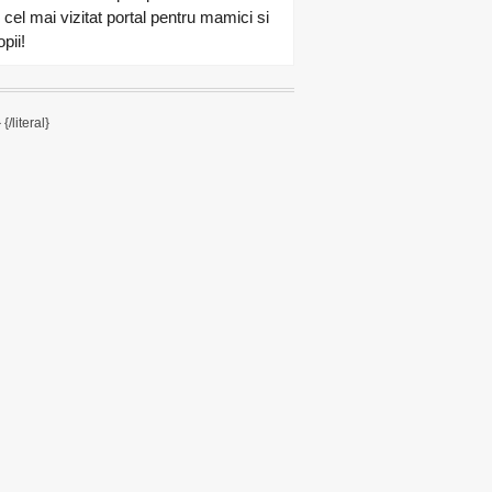
n cel mai vizitat portal pentru mamici si
pii!
}
{/literal}