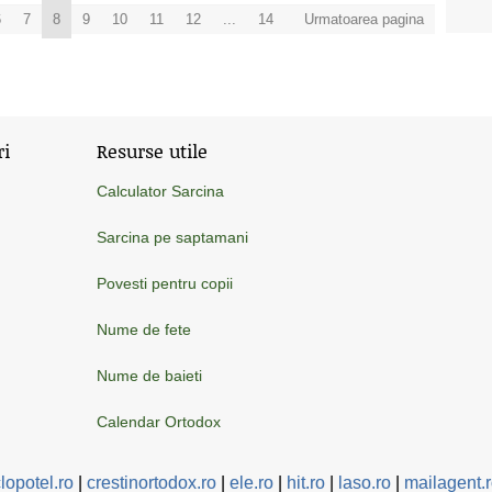
6
7
8
9
10
11
12
...
14
Urmatoarea pagina
ri
Resurse utile
Calculator Sarcina
Sarcina pe saptamani
Povesti pentru copii
Nume de fete
Nume de baieti
Calendar Ortodox
lopotel.ro
|
crestinortodox.ro
|
ele.ro
|
hit.ro
|
laso.ro
|
mailagent.