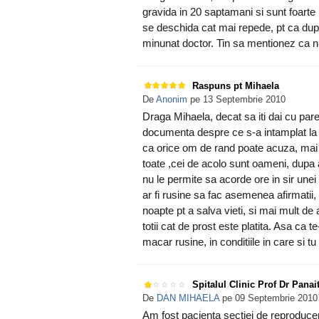
gravida in 20 saptamani si sunt foarte m
se deschida cat mai repede, pt ca dupa
minunat doctor. Tin sa mentionez ca nu
Raspuns pt Mihaela
De
Anonim
pe 13 Septembrie 2010
Draga Mihaela, decat sa iti dai cu pare
documenta despre ce s-a intamplat la Gi
ca orice om de rand poate acuza, mai g
toate ,cei de acolo sunt oameni, dupa 
nu le permite sa acorde ore in sir unei
ar fi rusine sa fac asemenea afirmatii,
noapte pt a salva vieti, si mai mult d
totii cat de prost este platita. Asa ca t
macar rusine, in conditiile in care si t
Spitalul Clinic Prof Dr Panai
De
DAN MIHAELA
pe 09 Septembrie 2010
Am fost pacienta sectiei de reproduce