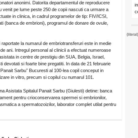
natori anonimi. Datorita departamentul de reproducere
i
au venit pe lume peste 250 de copii nascuti ca urmare a
co
ctuate in clinica, in cadrul programelor de tip: FIV/ICSI,
ti (banca de embrioni), programul de donare de ovule,
{literal
ni raportate la numarul de embriotransferuri este in medie
e ani. Intregul personal al clinicii a efectuat numeroase
sistata in centre de prestigiu din SUA, Belgia, Israel,
i devotati si foarte bine pregatiti. In data de 21 februarie
 Panait Sarbu" Bucuresti al 100-lea copil conceput in
tilizare in vitro, precum si copilul cu numarul 101.
sistata Spitalul Panait Sarbu (Giulesti) detine: banca
ament pentru crioconservarea spermei si embrionilor,
asmatica a spermatozoizilor, laborator complet utilat pentru