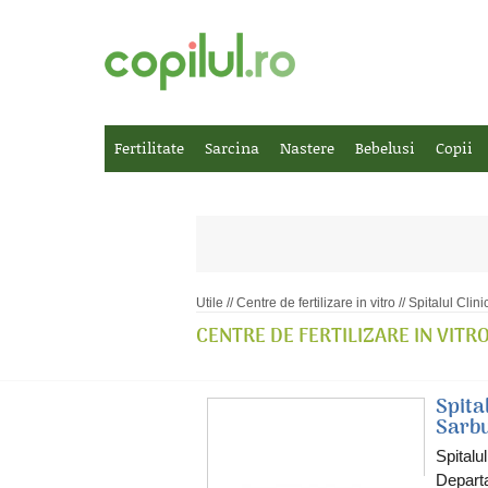
Fertilitate
Sarcina
Nastere
Bebelusi
Copii
Utile
//
Centre de fertilizare in vitro
// Spitalul Clin
CENTRE DE FERTILIZARE IN VITR
Spita
Sarbu
Spitalu
Departa