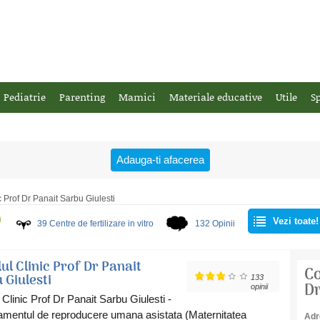
Pediatrie
Parenting
Mamici
Materiale educative
Utile
Sp
Adauga-ti afacerea
ic Prof Dr Panait Sarbu Giulesti
O
Vezi toate!
39
Centre de fertilizare in vitro
132 Opinii
lul Clinic Prof Dr Panait
Co
 Giulesti
133
Dr
opinii
l Clinic Prof Dr Panait Sarbu Giulesti -
mentul de reproducere umana asistata (Maternitatea
Adr