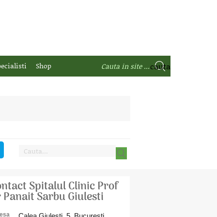
ecialisti
Shop
ntact Spitalul Clinic Prof
 Panait Sarbu Giulesti
esa
Calea Giulesti, 5, Bucuresti,