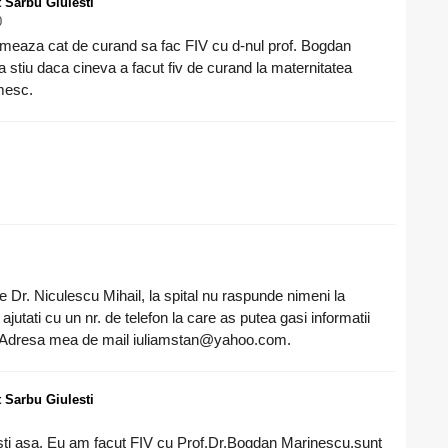
t Sarbu Giulesti
0
urmeaza cat de curand sa fac FIV cu d-nul prof. Bogdan
 stiu daca cineva a facut fiv de curand la maternitatea
mesc.
e Dr. Niculescu Mihail, la spital nu raspunde nimeni la
tati cu un nr. de telefon la care as putea gasi informatii
t. Adresa mea de mail iuliamstan@yahoo.com.
t Sarbu Giulesti
sti asa. Eu am facut FIV cu Prof.Dr.Bogdan Marinescu,sunt