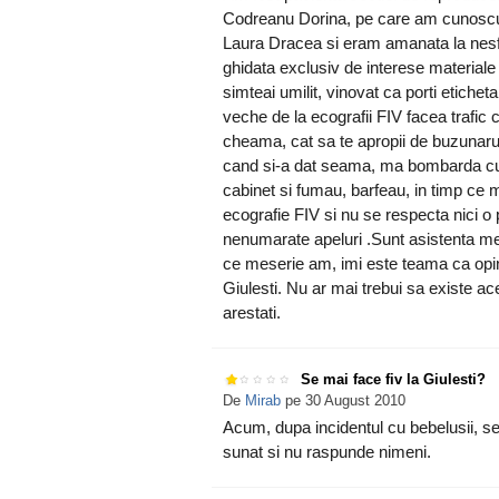
Codreanu Dorina, pe care am cunoscut-
Laura Dracea si eram amanata la nesfar
ghidata exclusiv de interese materiale 
simteai umilit, vinovat ca porti eticheta
veche de la ecografii FIV facea trafic
cheama, cat sa te apropii de buzunarul 
cand si-a dat seama, ma bombarda cu te
cabinet si fumau, barfeau, in timp ce 
ecografie FIV si nu se respecta nici o
nenumarate apeluri .Sunt asistenta med
ce meserie am, imi este teama ca opin
Giulesti. Nu ar mai trebui sa existe ac
arestati.
Se mai face fiv la Giulesti?
De
Mirab
pe 30 August 2010
Acum, dupa incidentul cu bebelusii, s
sunat si nu raspunde nimeni.