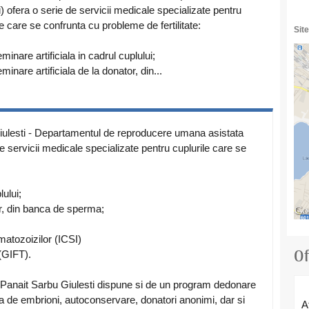
i) ofera o serie de servicii medicale specializate pentru
le care se confrunta cu probleme de fertilitate:
Site
minare artificiala in cadrul cuplului;
minare artificiala de la donator, din...
Giulesti - Departamentul de reproducere umana asistata
de servicii medicale specializate pentru cuplurile care se
lului;
or, din banca de sperma;
matozoizilor (ICSI)
Of
 (GIFT).
 Panait Sarbu Giulesti dispune si de un program dedonare
a de embrioni, autoconservare, donatori anonimi, dar si
A