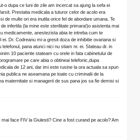
o dupa ce luni de zile am incercat sa ajung la sefa ei
sit. Prestatia medicala a tuturor celor de acolo era
si de multe ori era inutila orice fel de abordare umana. Te
 de infertila (la mine este sterilitate primara!)o asistenta mai
 cu medicamente, anestezista abia te intreba cum te
ei. Dr. Codreanu mi-a gresit doza de inhibitie ovariana si
lefonul, pana atunci nici nu stiam nr. ei. Stateau dr. in
minim 10 paciente stateam cu orele in fata cabinetului de
 programare pe care abia o obtineai telefonic,dupa
icala de 12 ani, dar imi este rusine la ora actuala sa spun
ia publica ne aseamana pe toate cu criminalii de la
ea maternitate si managerii de sus pana jos sa fie demisi si
e mai face FIV la Giulesti? Cine a fost curand pe acolo? Am