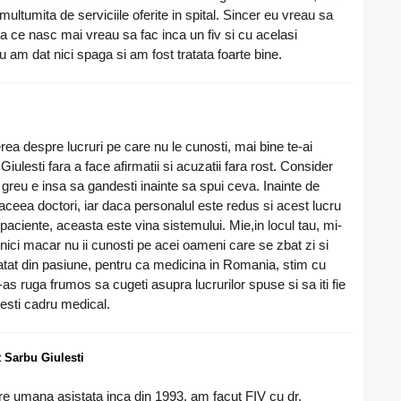
ultumita de serviciile oferite in spital. Sincer eu vreau sa
 ce nasc mai vreau sa fac inca un fiv si cu acelasi
 am dat nici spaga si am fost tratata foarte bine.
rea despre lucruri pe care nu le cunosti, mai bine te-ai
ulesti fara a face afirmatii si acuzatii fara rost. Consider
reu e insa sa gandesti inainte sa spui ceva. Inainte de
aceea doctori, iar daca personalul este redus si acest lucru
 paciente, aceasta este vina sistemului. Mie,in locul tau, mi-
 nici macar nu ii cunosti pe acei oameni care se zbat zi si
e atat din pasiune, pentru ca medicina in Romania, stim cu
e-as ruga frumos sa cugeti asupra lucrurilor spuse si sa iti fie
u esti cadru medical.
t Sarbu Giulesti
re umana asistata inca din 1993, am facut FIV cu dr.