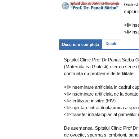
Giulest
cupluri
<li>inse
<li>inse
Detalii
Descriere completa
Spitalul Clinic Prof Dr Panait Sarbu 
(Maternitatea Giulesti) ofera o serie 
confrunta cu probleme de fertilitate:
<li>inseminare artificiala in cadrul cup
<li>inseminare artificiala de la donat
<li>fertilizare in vitro (FIV)
<li>injectare intracitoplasmica a sper
<li>transfer intrafalopian al gametilor
De asemenea, Spitalul Clinic Prof Dr
de ovocite, sperma si embrioni, banc