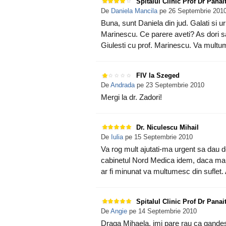
Spitalul Clinic Prof Dr Panai
De
Daniela Mancila
pe 26 Septembrie 201
Buna, sunt Daniela din jud. Galati si 
Marinescu. Ce parere aveti? As dori sa
Giulesti cu prof. Marinescu. Va multu
FIV la Szeged
De
Andrada
pe 23 Septembrie 2010
Mergi la dr. Zadori!
Dr. Niculescu Mihail
De
Iulia
pe 15 Septembrie 2010
Va rog mult ajutati-ma urgent sa dau d
cabinetul Nord Medica idem, daca ma aju
ar fi minunat va multumesc din sufle
Spitalul Clinic Prof Dr Panai
De
Angie
pe 14 Septembrie 2010
Draga Mihaela, imi pare rau ca gande