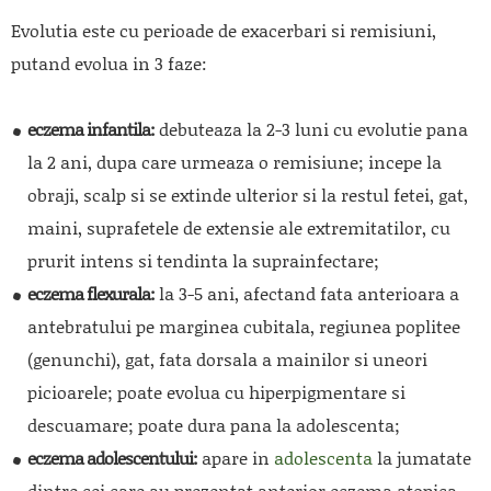
Evolutia este cu perioade de exacerbari si remisiuni,
putand evolua in 3 faze:
eczema infantila:
debuteaza la 2-3 luni cu evolutie pana
la 2 ani, dupa care urmeaza o remisiune; incepe la
obraji, scalp si se extinde ulterior si la restul fetei, gat,
maini, suprafetele de extensie ale extremitatilor, cu
prurit intens si tendinta la suprainfectare;
eczema flexurala:
la 3-5 ani, afectand fata anterioara a
antebratului pe marginea cubitala, regiunea poplitee
(genunchi), gat, fata dorsala a mainilor si uneori
picioarele; poate evolua cu hiperpigmentare si
descuamare; poate dura pana la adolescenta;
eczema adolescentului:
apare in
adolescenta
la jumatate
dintre cei care au prezentat anterior eczema atopica.