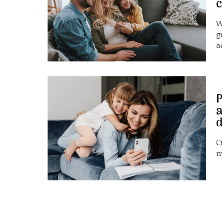
W
g
a
P
a
d
C
m