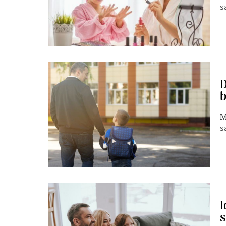
s
D
b
M
s
I
s