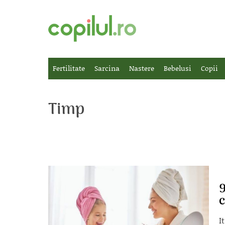
Fertilitate
Sarcina
Nastere
Bebelusi
Copii
Timp
9
c
I