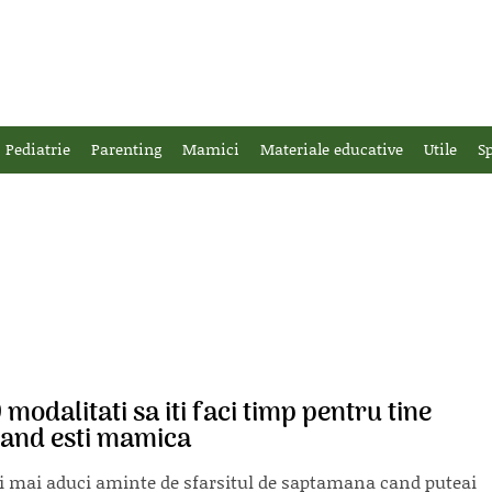
Pediatrie
Parenting
Mamici
Materiale educative
Utile
Sp
 modalitati sa iti faci timp pentru tine
and esti mamica
ti mai aduci aminte de sfarsitul de saptamana cand puteai