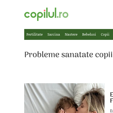
Fertilitate
Sarcina
Nastere
Bebelusi
Copii
Probleme sanatate copii
E
F
E