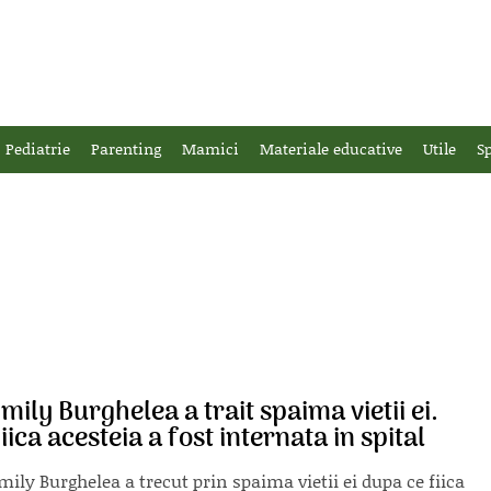
Pediatrie
Parenting
Mamici
Materiale educative
Utile
Sp
mily Burghelea a trait spaima vietii ei.
iica acesteia a fost internata in spital
mily Burghelea a trecut prin spaima vietii ei dupa ce fiica