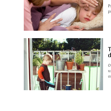
P
p
T
d
O
u
o