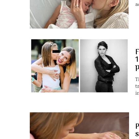
a
F
1
p
T
t
in
P
s