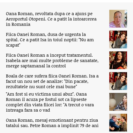
Oana Roman, revoltata dupa ce a ajuns pe
Aeroportul Otopeni. Ce a patit la intoarcerea
in Romania
Fiica Oanei Roman, dusa de urgenta la
spital. Ce a patit Isa in toiul noptii: "Nu am
scapat"
Fiica Oanei Roman a inceput tratamentul.
Isabela are mai multe probleme de sanatate,
merge saptamanal la control
Boala de care sufera fiica Oanei Roman. Isa a
facut un nou set de analize: "Din pacate,
rezultatele nu sunt cele mai bune"
"Am fost si eu victima unui abuz". Oana
Roman il acuza pe fostul sot ca lipseste
complet din viata fiicei lor: "A trecut o vara
intreaga fara sa o vad
Oana Roman, mesaj emotionant pentru ziua
tatalui sau. Petre Roman a implinit 79 de ani