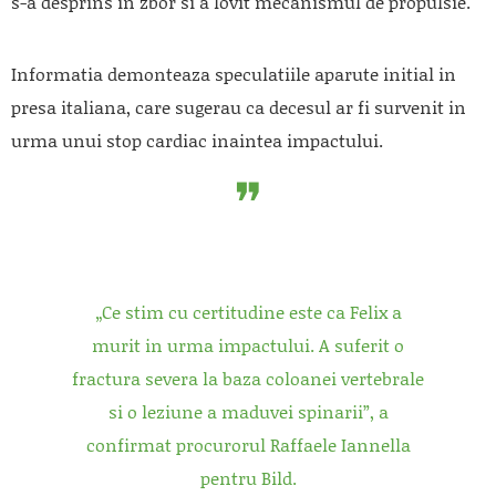
s-a desprins in zbor si a lovit mecanismul de propulsie.
Informatia demonteaza speculatiile aparute initial in
presa italiana, care sugerau ca decesul ar fi survenit in
urma unui stop cardiac inaintea impactului.
„Ce stim cu certitudine este ca Felix a
murit in urma impactului. A suferit o
fractura severa la baza coloanei vertebrale
si o leziune a maduvei spinarii”, a
confirmat procurorul Raffaele Iannella
pentru
Bild
.