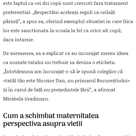
este faptul ca cei doi copii sunt crescuti fara tratament
preferential. „Respectăm aceleași reguli ca ceilalți
părinți”, a spus ea, oferind exemplul situatiei in care fiica
lor este sanctionata la scoala la fel ca orice alt copil,
daca intarzie.
De asemenea, ea a explicat ca au incurajat mereu ideea
ca numele tatalui nu trebuie sa devina o eticheta.
„Întotdeauna am încurajat-o să le spună colegilor că
«tatăl tău este Nicușor Dan, nu primarul Bucureștiului»
și în cazul de față nu președintele țării”, a afirmat
Mirabela Gradinaru.
Cum a schimbat maternitatea
perspectiva asupra vietii